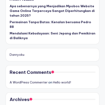
Apa sebenarnya yang Menjadikan Mpobos Website
Game Online Terpercaya Sangat Diperhitungkan di
tahun 2025?
Permainan Tanpa Batas: Kenalan bersama Pedro
88
Mendalami Kebudayaan: Seni Jepang dan Pemikiran
di Baliknya
Danryoku
Recent Comments
A WordPress Commenter
on
Hello world!
Archives