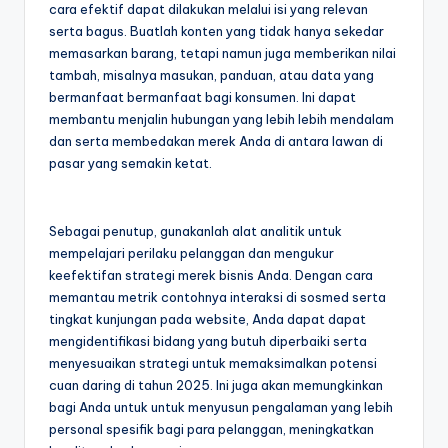
cara efektif dapat dilakukan melalui isi yang relevan
serta bagus. Buatlah konten yang tidak hanya sekedar
memasarkan barang, tetapi namun juga memberikan nilai
tambah, misalnya masukan, panduan, atau data yang
bermanfaat bermanfaat bagi konsumen. Ini dapat
membantu menjalin hubungan yang lebih lebih mendalam
dan serta membedakan merek Anda di antara lawan di
pasar yang semakin ketat.
Sebagai penutup, gunakanlah alat analitik untuk
mempelajari perilaku pelanggan dan mengukur
keefektifan strategi merek bisnis Anda. Dengan cara
memantau metrik contohnya interaksi di sosmed serta
tingkat kunjungan pada website, Anda dapat dapat
mengidentifikasi bidang yang butuh diperbaiki serta
menyesuaikan strategi untuk memaksimalkan potensi
cuan daring di tahun 2025. Ini juga akan memungkinkan
bagi Anda untuk untuk menyusun pengalaman yang lebih
personal spesifik bagi para pelanggan, meningkatkan