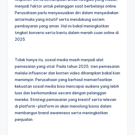
menjadi faktor untuk pelanggan saat berbelanja online.
Perusahaan perlu menyesuaikan diri dalam menyediakan
antarmuka yang intuitif serta mendukung sistem
pembayaran yang aman. Hal ini bakal meningkatkan
tingkat konversi serta bantu dalam meraih cuan online di
2025.
Tidak hanya itu, sosial media masih menjadi alat
pemasaran yang vital. Pada tahun 2025, tren pemasaran
melalui influencer dan konten video diharapkan bakal kian
memimpin. Perusahaan yang berhasil memanfaatkan
kekuatan sosial media bisa mencapai audiens yang lebih
luas dan berkomunikasi secara dengan pelanggan
mereka. Strategi pemasaran yang kreatif serta relevan
di platform-platform ini akan menolong bisnis dalam
membangun brand awareness serta meningkatkan
penjualan.