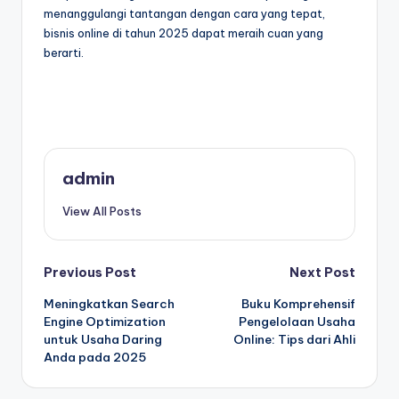
menanggulangi tantangan dengan cara yang tepat,
bisnis online di tahun 2025 dapat meraih cuan yang
berarti.
admin
View All Posts
Post
Previous Post
Next Post
Meningkatkan Search
Buku Komprehensif
navigation
Engine Optimization
Pengelolaan Usaha
untuk Usaha Daring
Online: Tips dari Ahli
Anda pada 2025