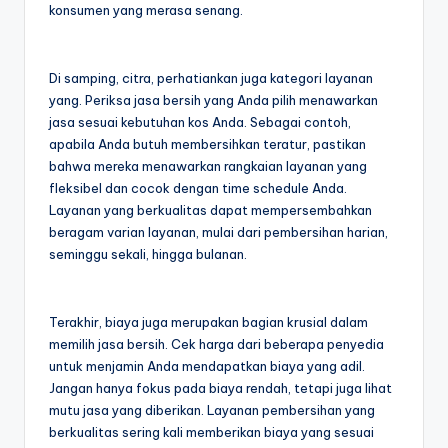
konsumen yang merasa senang.
Di samping, citra, perhatiankan juga kategori layanan
yang. Periksa jasa bersih yang Anda pilih menawarkan
jasa sesuai kebutuhan kos Anda. Sebagai contoh,
apabila Anda butuh membersihkan teratur, pastikan
bahwa mereka menawarkan rangkaian layanan yang
fleksibel dan cocok dengan time schedule Anda.
Layanan yang berkualitas dapat mempersembahkan
beragam varian layanan, mulai dari pembersihan harian,
seminggu sekali, hingga bulanan.
Terakhir, biaya juga merupakan bagian krusial dalam
memilih jasa bersih. Cek harga dari beberapa penyedia
untuk menjamin Anda mendapatkan biaya yang adil.
Jangan hanya fokus pada biaya rendah, tetapi juga lihat
mutu jasa yang diberikan. Layanan pembersihan yang
berkualitas sering kali memberikan biaya yang sesuai