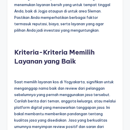
menemukan layanan bersih yang untuk tempat tinggal
Anda, baik di Jogja ataupun di untuk area Sleman.
Pastikan Anda memperhatikan berbagai faktor
termasuk reputasi, biaya, serta layanan yang agar
pilihan Anda jadi investasi yang menguntungkan.
Kriteria-Kriteria Memilih
Layanan yang Baik
Saat memilih layanan kos di Yogyakarta, signifikan untuk
menganggap nama baik dan review dari pelanggan
sebelumnya yang pernah menggunakan jasa tersebut.
Carilah berita dari teman, anggota keluarga, atau melalui
platform digital yang menawarkan tanggapan jasa. Ini
bakal membantu memberikan pandangan tentang
kualitas jasa yang disediakan. Jasa yang berkualitas
umumnya menyimpan review positif dan saran dari