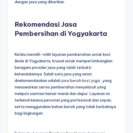
dengan jasa yang diberikan.
Rekomendasi Jasa
Pembersihan di Yogyakarta
Ketika memilih-milih layanan pembersihan untuk kost
Anda di Yogyakarta, krusial untuk mempertimbangkan
beragam provider jasa yang telah terbukti
kehandalannya. Salah satu jasa yang amat
direkomendasikan adalah
jasa bersih kost jogja
, yang
menawarkan servis pembersihan menyeluruh yang
meliputi sanitasi kamar mandi dan dapur. Layanan ini
terkenal karena personel yang profesional dan sopan,
serta menggunakan bahan bersih yang tidak berbahaya
bagi lingkungan.