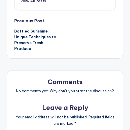
View All Posts
Post
Previous Post
Bottled Sunshine:
navigation
Unique Techniques to
Preserve Fresh
Produce
Comments
No comments yet. Why don’t you start the discussion?
Leave a Reply
Your email address will not be published.
Required fields
are marked
*