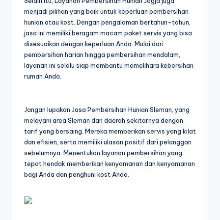
Selain itu, Layanan Pembersihan Hunian Jogja juga
menjadi pilihan yang baik untuk keperluan pembersihan
hunian atau kost. Dengan pengalaman bertahun-tahun,
jasa ini memiliki beragam macam paket servis yang bisa
disesuaikan dengan keperluan Anda. Mulai dari
pembersihan harian hingga pembersihan mendalam,
layanan ini selalu siap membantu memelihara kebersihan
rumah Anda.
Jangan lupakan Jasa Pembersihan Hunian Sleman, yang
melayani area Sleman dan daerah sekitarnya dengan
tarif yang bersaing. Mereka memberikan servis yang kilat
dan efisien, serta memiliki ulasan positif dari pelanggan
sebelumnya. Menentukan layanan pembersihan yang
tepat hendak memberikan kenyamanan dan kenyamanan
bagi Anda dan penghuni kost Anda.