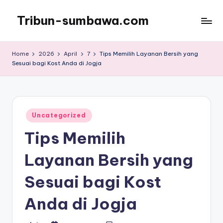
Tribun-sumbawa.com
Skip
to
Blog
content
Informasi
Home
2026
April
7
Tips Memilih Layanan Bersih yang
Terbaru
Sesuai bagi Kost Anda di Jogja
Posted
Uncategorized
in
Tips Memilih
Layanan Bersih yang
Sesuai bagi Kost
Anda di Jogja