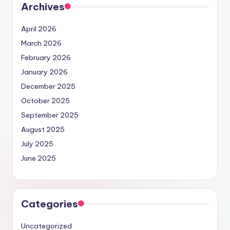
Archives
April 2026
March 2026
February 2026
January 2026
December 2025
October 2025
September 2025
August 2025
July 2025
June 2025
Categories
Uncategorized