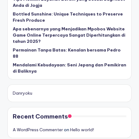
Anda di Jogja
Bottled Sunshine: Unique Techniques to Preserve
Fresh Produce
Apa sebenarnya yang Menjadikan Mpobos Website
Game Online Terpercaya Sangat Diperhitungkan di
tahun 2025?
Permainan Tanpa Batas: Kenalan bersama Pedro
88
Mendalami Kebudayaan: Seni Jepang dan Pemikiran
di Baliknya
Danryoku
Recent Comments
A WordPress Commenter
on
Hello world!