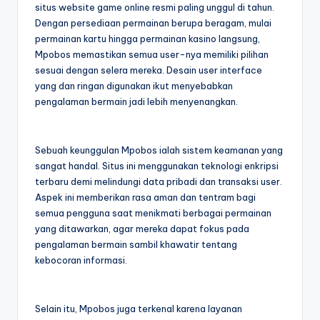
situs website game online resmi paling unggul di tahun.
Dengan persediaan permainan berupa beragam, mulai
permainan kartu hingga permainan kasino langsung,
Mpobos memastikan semua user-nya memiliki pilihan
sesuai dengan selera mereka. Desain user interface
yang dan ringan digunakan ikut menyebabkan
pengalaman bermain jadi lebih menyenangkan.
Sebuah keunggulan Mpobos ialah sistem keamanan yang
sangat handal. Situs ini menggunakan teknologi enkripsi
terbaru demi melindungi data pribadi dan transaksi user.
Aspek ini memberikan rasa aman dan tentram bagi
semua pengguna saat menikmati berbagai permainan
yang ditawarkan, agar mereka dapat fokus pada
pengalaman bermain sambil khawatir tentang
kebocoran informasi.
Selain itu, Mpobos juga terkenal karena layanan