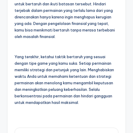
untuk bertaruh dan ikuti batasan tersebut. Hindari
terjebak dalam permainan yang terlalu lama dari yang
direncanakan hanya karena ingin menghapus kerugian
yang ada. Dengan pengelolaan finansial yang tepat,
kamu bisa menikmati bertaruh tanpa merasa terbebani
oleh masalah finansial.
Yang terakhir, ketahui taktik bertaruh yang sesuai
dengan tipe game yang kamu suka. Setiap permainan
memiliki strategi dan petunjuk yang lain. Menghabiskan
waktu Anda untuk memahami ketentuan dan strategi
permainan akan menolong kamu mengambil keputusan
dan meningkatkan peluang keberhasilan. Selalu
berkonsentrasi pada permainan dan hindari gangguan
untuk mendapatkan hasil maksimal.