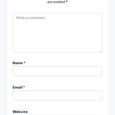
are marked
*
Name
*
Email
*
Website