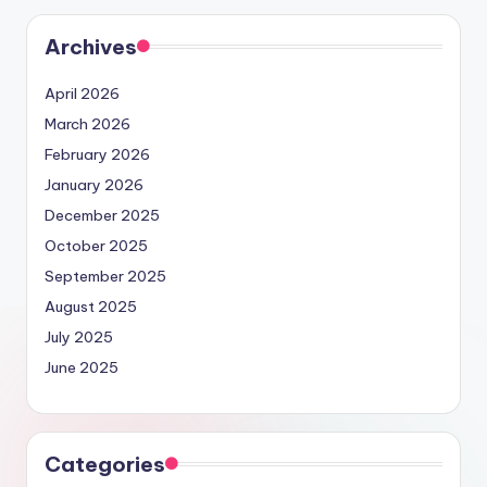
Archives
April 2026
March 2026
February 2026
January 2026
December 2025
October 2025
September 2025
August 2025
July 2025
June 2025
Categories