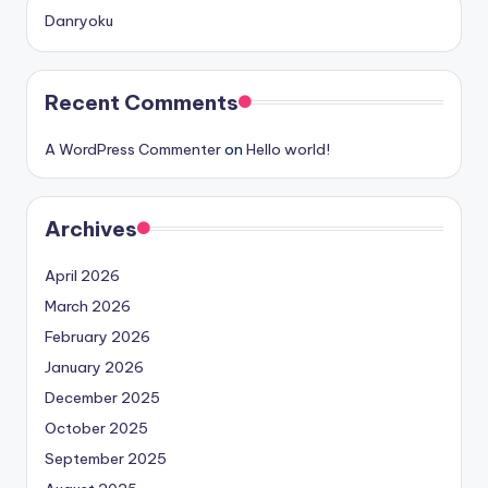
Danryoku
Recent Comments
A WordPress Commenter
on
Hello world!
Archives
April 2026
March 2026
February 2026
January 2026
December 2025
October 2025
September 2025