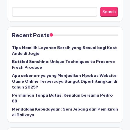
Search
Recent Posts
Tips Memilih Layanan Bersih yang Sesuai bagi Kost
Anda di Jogja
Bottled Sunshine: Unique Techniques to Preserve
Fresh Produce
Apa sebenarnya yang Menjadikan Mpobos Website
Game Online Terpercaya Sangat Diperhitungkan di
tahun 2025?
Permainan Tanpa Batas: Kenalan bersama Pedro
88
Mendalami Kebudayaan: Seni Jepang dan Pemikiran
di Baliknya