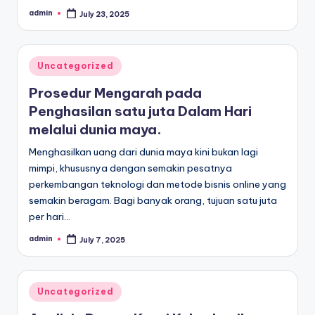
admin
July 23, 2025
Posted
by
Posted
Uncategorized
in
Prosedur Mengarah pada
Penghasilan satu juta Dalam Hari
melalui dunia maya.
Menghasilkan uang dari dunia maya kini bukan lagi
mimpi, khususnya dengan semakin pesatnya
perkembangan teknologi dan metode bisnis online yang
semakin beragam. Bagi banyak orang, tujuan satu juta
per hari…
admin
July 7, 2025
Posted
by
Posted
Uncategorized
in