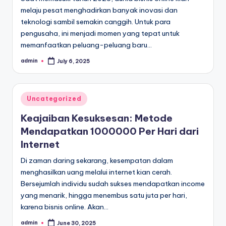
melaju pesat menghadirkan banyak inovasi dan
teknologi sambil semakin canggih. Untuk para
pengusaha, ini menjadi momen yang tepat untuk
memanfaatkan peluang-peluang baru…
admin
July 6, 2025
Posted
by
Posted
Uncategorized
in
Keajaiban Kesuksesan: Metode
Mendapatkan 1000000 Per Hari dari
Internet
Di zaman daring sekarang, kesempatan dalam
menghasilkan uang melalui internet kian cerah.
Bersejumlah individu sudah sukses mendapatkan income
yang menarik, hingga menembus satu juta per hari,
karena bisnis online. Akan…
admin
June 30, 2025
Posted