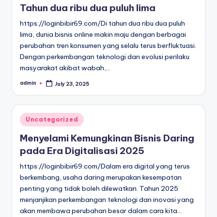
Tahun dua ribu dua puluh lima
https://loginbibir69.com/Di tahun dua ribu dua puluh
lima, dunia bisnis online makin maju dengan berbagai
perubahan tren konsumen yang selalu terus berfluktuasi.
Dengan perkembangan teknologi dan evolusi perilaku
masyarakat akibat wabah,…
admin
July 23, 2025
Posted
by
Posted
Uncategorized
in
Menyelami Kemungkinan Bisnis Daring
pada Era Digitalisasi 2025
https://loginbibir69.com/Dalam era digital yang terus
berkembang, usaha daring merupakan kesempatan
penting yang tidak boleh dilewatkan. Tahun 2025
menjanjikan perkembangan teknologi dan inovasi yang
akan membawa perubahan besar dalam cara kita…